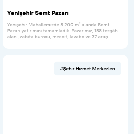
Yenişehir Semt Pazarı
Yenişehir Mahallemizde 8.200 m² alanda Semt
Pazarı yatırımını tamamladık. Pazarımız, 158 tezgâh
alanı, zabıta bürosu, mescit, lavabo ve 37 araç
kapasi...
#Şehir Hizmet Merkezleri