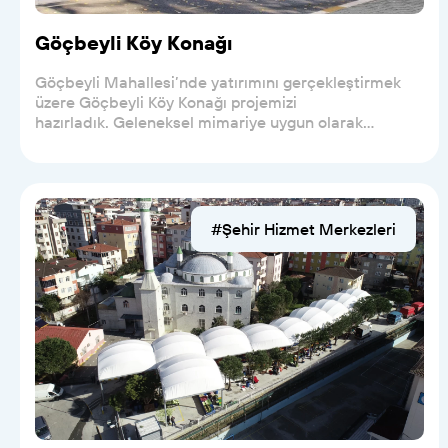
Göçbeyli Köy Konağı
Göçbeyli Mahallesi’nde yatırımını gerçekleştirmek
üzere Göçbeyli Köy Konağı projemizi
hazırladık. Geleneksel mimariye uygun olarak
tasarlanan 515...
#Şehir Hizmet Merkezleri