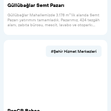
Güllübağlar Semt Pazarı
Güllübağlar Mahallemizde 3.178 m²’lik alanda Semt
Pazarı yatırımını tamamladık. Pazarımız, 424 tezgâh
alanı, zabıta bürosu, mescit, lavabo ve otoparkı...
#Şehir Hizmet Merkezleri
PenCR Bahçe