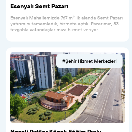
Esenyalı Semt Pazarı
Esenyalı Mahallemizde 767 m²’lik alanda Semt Pazarı
yatırımını tamamladık, hizmete açtık. Pazarımız, 83
tezgahla vatandaşlarımıza hizmet veriyor.
#Şehir Hizmet Merkezleri
Neşeli Patiler Köpek Eğitim Parkı