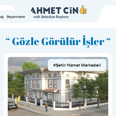
saj
Beyanname
“ Gözle Görülür İşler “
#Şehir Hizmet Merkezleri