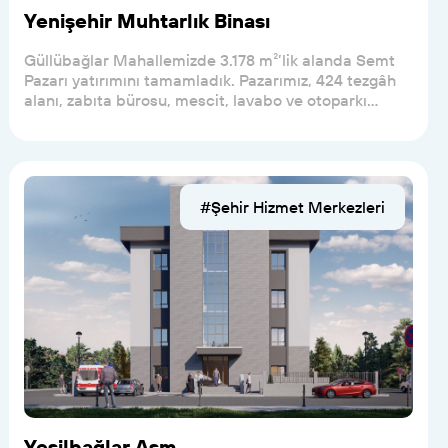
Yenişehir Muhtarlık Binası
Güllübağlar Mahallemizde 3.178 m²’lik alanda Semt
Pazarı yatırımını tamamladık. Pazarımız, 424 tezgâh
alanı, zabıta bürosu, mescit, lavabo ve otoparkı...
#Şehir Hizmet Merkezleri
Yeşilbağlar Asm