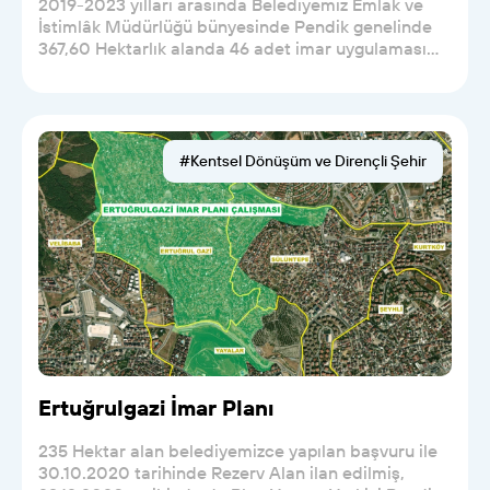
2019-2023 yılları arasında Belediyemiz Emlak ve
İstimlâk Müdürlüğü bünyesinde Pendik genelinde
367,60 Hektarlık alanda 46 adet imar uygulaması
yaparak...
#Kentsel Dönüşüm ve Dirençli Şehir
Ertuğrulgazi İmar Planı
235 Hektar alan belediyemizce yapılan başvuru ile
30.10.2020 tarihinde Rezerv Alan ilan edilmiş,