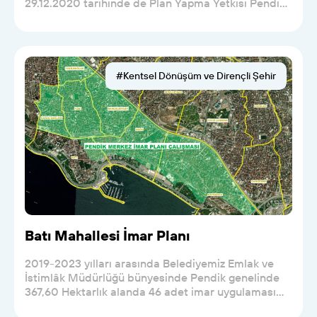
29.12.2020 tarihinde de Plan Yapma Yetkisi Pendik
Bel...
#Kentsel Dönüşüm ve Dirençli Şehir
Batı Mahallesi İmar Planı
2019-2023 yılları arasında Belediyemiz Emlak ve
İstimlâk Müdürlüğü bünyesinde Pendik genelinde
367,60 Hektarlık alanda 46 adet imar uygulaması
yaparak...