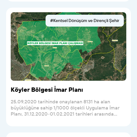
#Kentsel Dönüşüm ve Dirençli Şehir
Köyler Bölgesi İmar Planı
25.09.2020 tarihinde onaylanan 8131 ha alan
büyüklüğüne sahip 1/1000 ölçekli Uygulama İmar
Planı, 31.12.2020-01.02.2021 tarihleri arasında
askıya çıka...