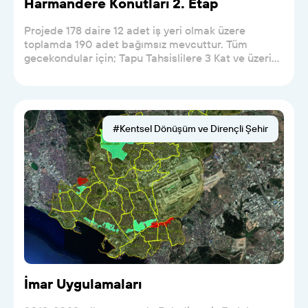
Harmandere Konutları 2. Etap
Projede 178 daire 12 adet iş yeri olmak üzere
toplamda 190 adet bağımsız mevcuttur. Tüm
gecekondular için; Tapu Tahsislilere 3 Kat ve üzerine
(İkamet...
#Kentsel Dönüşüm ve Dirençli Şehir
İmar Uygulamaları