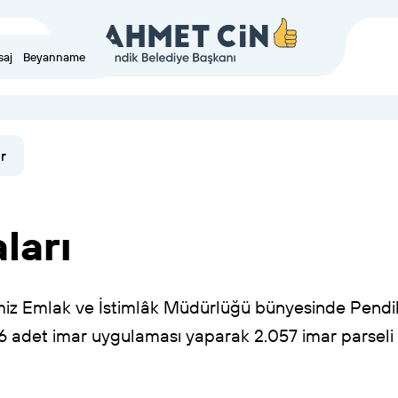
saj
Beyanname
r
ları
miz
Emlak
ve
İstimlâk
Müdürlüğü
bünyesinde
Pendi
6
adet
imar
uygulaması
yaparak
2.057
imar
parseli