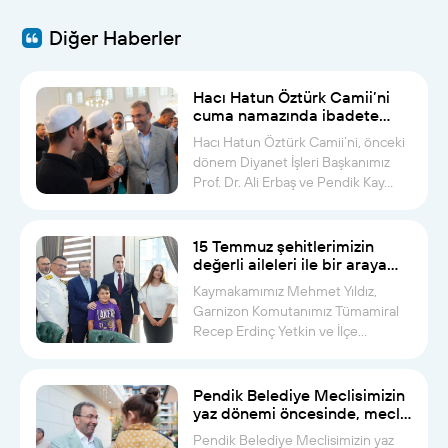
Diğer Haberler
Hacı Hatun Öztürk Camii’ni
cuma namazında ibadete
açtık
Hacı Hatun Öztürk Camii’ni, önceki
dönem Diyanet İşleri Başkanımız
Prof. Dr. Ali Erbaş ve Pendik Kay...
15 Temmuz şehitlerimizin
değerli aileleri ile bir araya
geldik
Kaymakamımız Mehmet Yıldız,
Garnizon Komutanımız Tümamiral
Recep Erdinç Yetkin ve İlçe
Müftümüz Musa...
Pendik Belediye Meclisimizin
yaz dönemi öncesinde, meclis
üyelerimiz ve kıymetli
Pendik Belediye Meclisimizin yaz