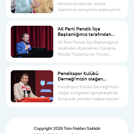
aileleriyle bir araya geldik
dönemi öncesinde, meclis
üyelerimiz ve kıymetli aileleriyle bir
ara...
AK Parti Pendik İlçe
Başkanlığımız tarafından
düzenlenen Danışma Meclisi
AK Parti Pendik İlçe Başkanlığımız
Toplantısı’na katıldık
tarafından düzenlenen Danışma
Meclisi Toplantısı’na, Önceki
Dönem...
Pendikspor Kulübü
Derneği'mizin olağan
kongresini gerçekleştirdik
Pendikspor Kulübü Derneği'mizin
olağan kongresini gerçekleştirdik.
Kongrede yeniden başkan seçilen
A...
Copyright 2026 Tüm Hakları Saklıdır