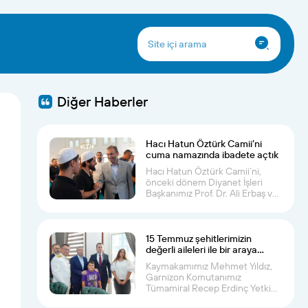
Diğer Haberler
Hacı Hatun Öztürk Camii’ni
cuma namazında ibadete açtık
Hacı Hatun Öztürk Camii’ni,
önceki dönem Diyanet İşleri
Başkanımız Prof. Dr. Ali Erbaş ve
Pendik Kay...
15 Temmuz şehitlerimizin
değerli aileleri ile bir araya
geldik
Kaymakamımız Mehmet Yıldız,
Garnizon Komutanımız
Tümamiral Recep Erdinç Yetkin
ve İlçe Müftümüz Musa...