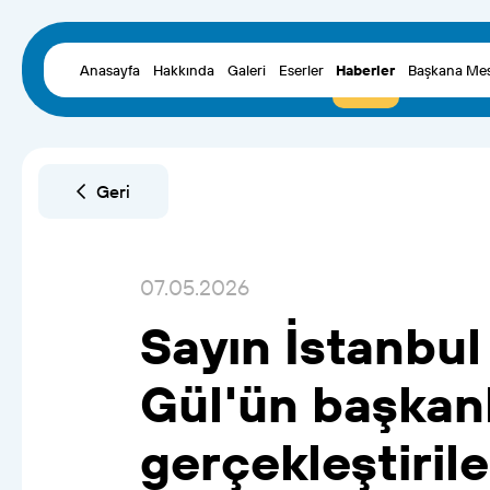
Anasayfa
Hakkında
Galeri
Eserler
Haberler
Başkana Mes
Geri
07.05.2026
Sayın
İstanbul
Gül'ün
başkan
gerçekleştiril