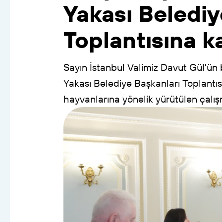
Yakası
Belediy
Toplantısına
ka
Sayın
İstanbul
Valimiz
Davut
Gül'ün
Yakası
Belediye
Başkanları
Toplantıs
hayvanlarına
yönelik
yürütülen
çalış