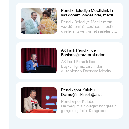
Pendik Belediye Meclisimizin
yaz dönemi öncesinde, meclis
üyelerimiz ve kıymetli aileleriyle
Pendik Belediye Meclisimizin
bir araya geldik
yaz dönemi öncesinde, meclis
üyelerimiz ve kıymetli aileleriyle
bir ara...
AK Parti Pendik İlçe
Başkanlığımız tarafından
düzenlenen Danışma Meclisi
AK Parti Pendik İlçe
Toplantısı’na katıldık
Başkanlığımız tarafından
düzenlenen Danışma Meclisi
Toplantısı’na, Önceki Dönem...
Pendikspor Kulübü
Derneği'mizin olağan
kongresini gerçekleştirdik
Pendikspor Kulübü
Derneği'mizin olağan kongresini
gerçekleştirdik. Kongrede
yeniden başkan seçilen A...