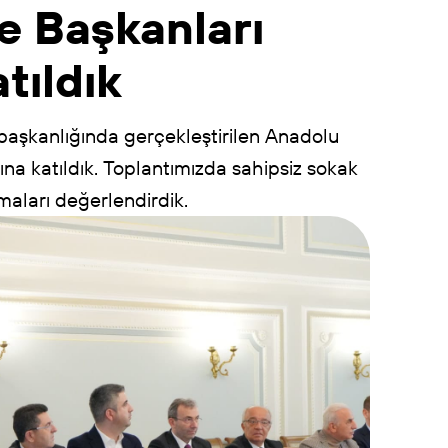
e
Başkanları
tıldık
başkanlığında
gerçekleştirilen
Anadolu
ına
katıldık.
Toplantımızda
sahipsiz
sokak
maları
değerlendirdik.