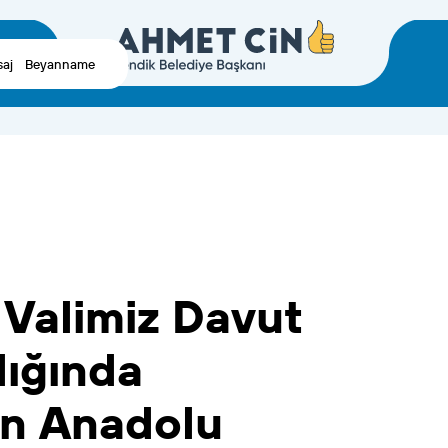
aj
Beyanname
Valimiz
Davut
lığında
en
Anadolu