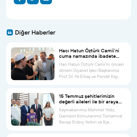
Diğer Haberler
Hacı Hatun Öztürk Camii’ni
cuma namazında ibadete
açtık
Hacı Hatun Öztürk Camii’ni, önceki
dönem Diyanet İşleri Başkanımız
Prof. Dr. Ali Erbaş ve Pendik Kay...
15 Temmuz şehitlerimizin
değerli aileleri ile bir araya
geldik
Kaymakamımız Mehmet Yıldız,
Garnizon Komutanımız Tümamiral
Recep Erdinç Yetkin ve İlçe
Müftümüz Musa...