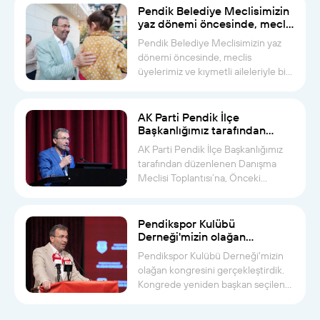
Pendik Belediye Meclisimizin
yaz dönemi öncesinde, meclis
üyelerimiz ve kıymetli
Pendik Belediye Meclisimizin yaz
aileleriyle bir araya geldik
dönemi öncesinde, meclis
üyelerimiz ve kıymetli aileleriyle bir
ara...
AK Parti Pendik İlçe
Başkanlığımız tarafından
düzenlenen Danışma Meclisi
AK Parti Pendik İlçe Başkanlığımız
Toplantısı’na katıldık
tarafından düzenlenen Danışma
Meclisi Toplantısı’na, Önceki
Dönem...
Pendikspor Kulübü
Derneği'mizin olağan
kongresini gerçekleştirdik
Pendikspor Kulübü Derneği'mizin
olağan kongresini gerçekleştirdik.
Kongrede yeniden başkan seçilen
A...