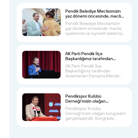
Pendik Belediye Meclisimizin
yaz dönemi öncesinde, meclis
üyelerimiz ve kıymetli aileleriyle
Pendik Belediye Meclisimizin
bir araya geldik
yaz dönemi öncesinde, meclis
üyelerimiz ve kıymetli aileleriyle
bir ara...
AK Parti Pendik İlçe
Başkanlığımız tarafından
düzenlenen Danışma Meclisi
AK Parti Pendik İlçe
Toplantısı’na katıldık
Başkanlığımız tarafından
düzenlenen Danışma Meclisi
Toplantısı’na, Önceki Dönem...
Pendikspor Kulübü
Derneği'mizin olağan
kongresini gerçekleştirdik
Pendikspor Kulübü
Derneği'mizin olağan kongresini
gerçekleştirdik. Kongrede
yeniden başkan seçilen A...