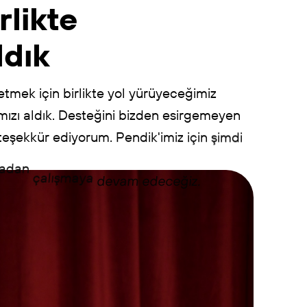
rlikte
ldık
etmek
için
birlikte
yol
yürüyeceğimiz
ızı
aldık.
Desteğini
bizden
esirgemeyen
teşekkür
ediyorum.
Pendik'imiz
için
şimdi
madan
çalışmaya
devam
edeceğiz.