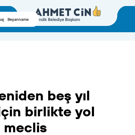
aj
Beyanname
eniden
beş
yıl
için
birlikte
yol
z
meclis