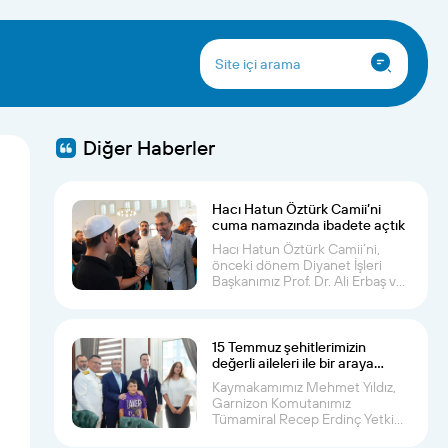
Diğer Haberler
Hacı Hatun Öztürk Camii’ni
cuma namazında ibadete açtık
Hacı Hatun Öztürk Camii’ni,
önceki dönem Diyanet İşleri
Başkanımız Prof. Dr. Ali Erbaş ve
Pendik Kay...
15 Temmuz şehitlerimizin
değerli aileleri ile bir araya
geldik
Kaymakamımız Mehmet Yıldız,
Garnizon Komutanımız
Tümamiral Recep Erdinç Yetkin
ve İlçe Müftümüz Musa...