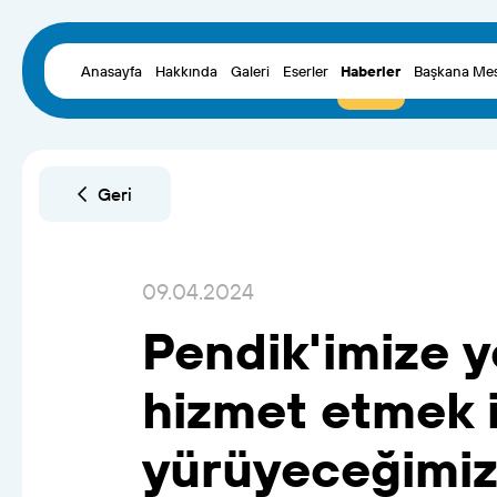
Anasayfa
Hakkında
Galeri
Eserler
Haberler
Başkana Mes
Geri
09.04.2024
Pendik'imize
y
hizmet
etmek
yürüyeceğimi