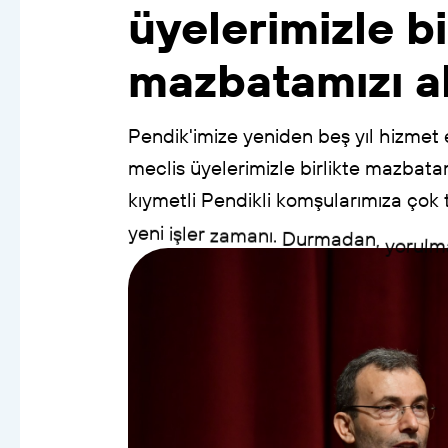
üyelerimizle
bi
mazbatamızı
a
Pendik'imize
yeniden
beş
yıl
hizmet
meclis
üyelerimizle
birlikte
mazbatam
kıymetli
Pendikli
komşularımıza
çok
yeni
işler
zamanı.
Durmadan,
yorul