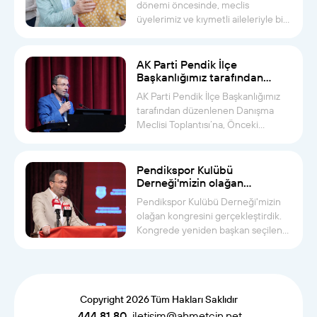
dönemi öncesinde, meclis
üyelerimiz ve kıymetli aileleriyle bir
ara...
AK Parti Pendik İlçe
Başkanlığımız tarafından
düzenlenen Danışma Meclisi
AK Parti Pendik İlçe Başkanlığımız
Toplantısı’na katıldık
tarafından düzenlenen Danışma
Meclisi Toplantısı’na, Önceki
Dönem...
Pendikspor Kulübü
Derneği'mizin olağan
kongresini gerçekleştirdik
Pendikspor Kulübü Derneği'mizin
olağan kongresini gerçekleştirdik.
Kongrede yeniden başkan seçilen
A...
Copyright 2026 Tüm Hakları Saklıdır
444 81 80
iletisim@ahmetcin.net