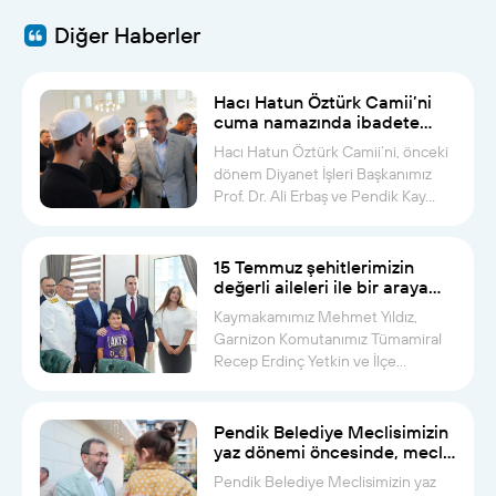
Diğer Haberler
Hacı Hatun Öztürk Camii’ni
cuma namazında ibadete
açtık
Hacı Hatun Öztürk Camii’ni, önceki
dönem Diyanet İşleri Başkanımız
Prof. Dr. Ali Erbaş ve Pendik Kay...
15 Temmuz şehitlerimizin
değerli aileleri ile bir araya
geldik
Kaymakamımız Mehmet Yıldız,
Garnizon Komutanımız Tümamiral
Recep Erdinç Yetkin ve İlçe
Müftümüz Musa...
Pendik Belediye Meclisimizin
yaz dönemi öncesinde, meclis
üyelerimiz ve kıymetli
Pendik Belediye Meclisimizin yaz
aileleriyle bir araya geldik