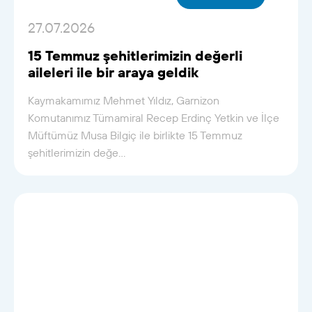
27.07.2026
15 Temmuz şehitlerimizin değerli
aileleri ile bir araya geldik
Kaymakamımız Mehmet Yıldız, Garnizon
Komutanımız Tümamiral Recep Erdinç Yetkin ve İlçe
Müftümüz Musa Bilgiç ile birlikte 15 Temmuz
şehitlerimizin değe...