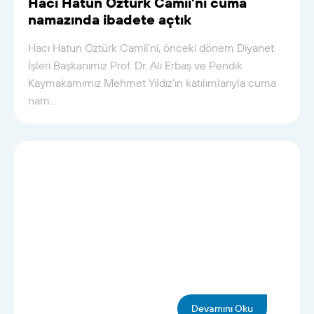
Hacı Hatun Öztürk Camii’ni cuma
namazında ibadete açtık
Hacı Hatun Öztürk Camii’ni, önceki dönem Diyanet
İşleri Başkanımız Prof. Dr. Ali Erbaş ve Pendik
Kaymakamımız Mehmet Yıldız’ın katılımlarıyla cuma
nam...
Devamını Oku