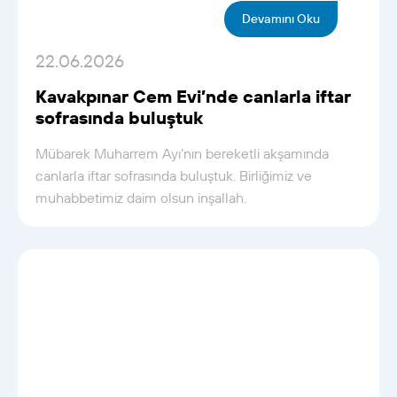
Devamını Oku
22.06.2026
Kavakpınar Cem Evi’nde canlarla iftar
sofrasında buluştuk
Mübarek Muharrem Ayı’nın bereketli akşamında
canlarla iftar sofrasında buluştuk. Birliğimiz ve
muhabbetimiz daim olsun inşallah.