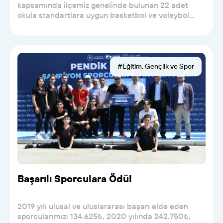
kapsamında ilçemiz genelinde bulunan 22 adet
okula standartlara uygun basketbol ve voleybol
sahaları ya...
#Eğitim, Gençlik ve Spor
Başarılı Sporculara Ödül
2019 yılı ulusal ve uluslararası başarı elde eden
sporcularımızı 134.625₺, 2020 yılında 242.750₺,