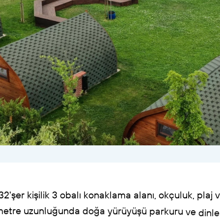
32'şer
kişilik
3
obalı
konaklama
alanı,
okçuluk,
plaj
v
metre
uzunluğunda
doğa
yürüyüşü
parkuru
ve
dinl