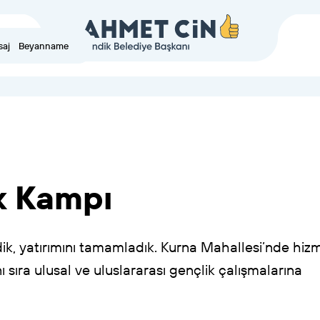
saj
Beyanname
k
Kampı
ik,
yatırımını
tamamladık.
Kurna
Mahallesi’nde
hiz
ı
sıra
ulusal
ve
uluslararası
gençlik
çalışmalarına