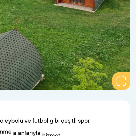
oleybolu
ve
futbol
gibi
çeşitli
spor
enme
alanlarıyla
hizmet
veriyor.