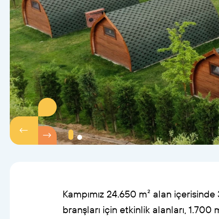
Kampımız
24.650
m²
alan
içerisinde
branşları
için
etkinlik
alanları,
1.700