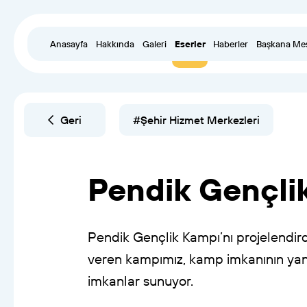
Anasayfa
Hakkında
Galeri
Eserler
Haberler
Başkana Me
Geri
#Şehir Hizmet Merkezleri
Pendik
Gençli
Pendik
Gençlik
Kampı’nı
projelendird
veren
kampımız,
kamp
imkanının
yan
imkanlar
sunuyor.