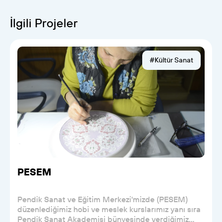
İlgili Projeler
#Kültür Sanat
PESEM
Pendik Sanat ve Eğitim Merkezi'mizde (PESEM)
düzenlediğimiz hobi ve meslek kurslarımız yanı sıra
Pendik Sanat Akademisi bünyesinde verdiğimiz