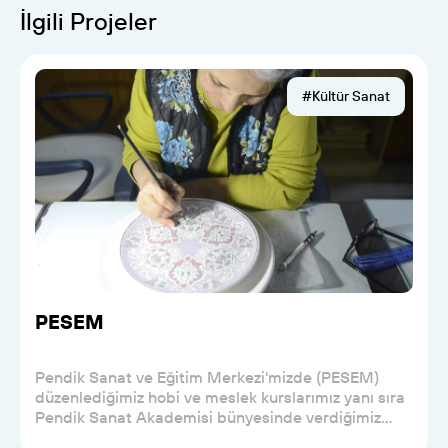
İlgili Projeler
#Kültür Sanat
PESEM
Pendik Sanat ve Eğitim Merkezi'mizde (PESEM)
düzenlediğimiz hobi ve meslek kurslarımız yanı sıra
Pendik Sanat Akademisi bünyesinde verdiğimiz
gelen...