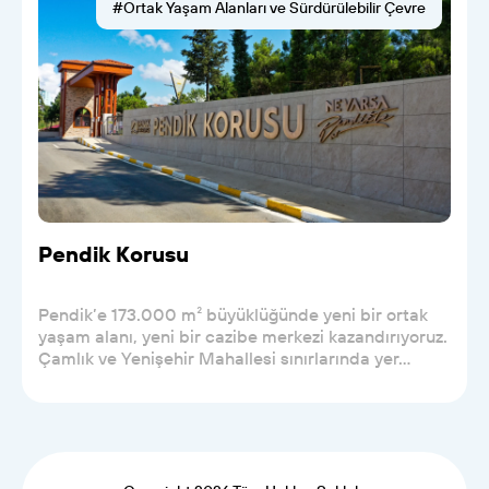
#Ortak Yaşam Alanları ve Sürdürülebilir Çevre
Pendik Korusu
Pendik’e 173.000 m² büyüklüğünde yeni bir ortak
yaşam alanı, yeni bir cazibe merkezi kazandırıyoruz.
Çamlık ve Yenişehir Mahallesi sınırlarında yer...