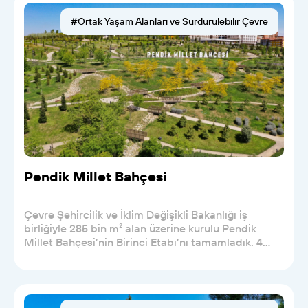
#Ortak Yaşam Alanları ve Sürdürülebilir Çevre
Pendik Millet Bahçesi
Çevre Şehircilik ve İklim Değişikli Bakanlığı iş
birliğiyle 285 bin m² alan üzerine kurulu Pendik
Millet Bahçesi’nin Birinci Etabı’nı tamamladık. 4...