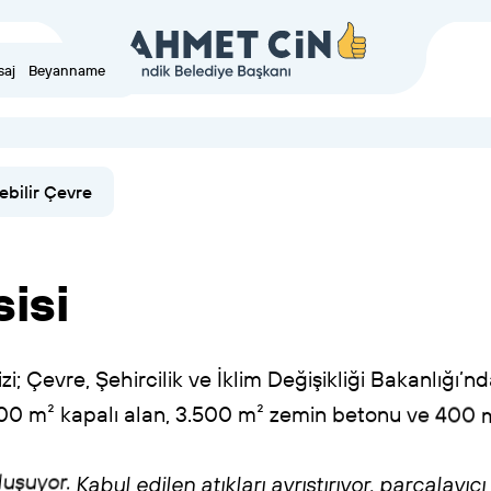
saj
Beyanname
ebilir Çevre
sisi
zi;
Çevre,
Şehircilik
ve
İklim
Değişikliği
Bakanlığı’n
00
m²
kapalı
alan,
3.500
m²
zemin
betonu
ve
400
luşuyor.
Kabul
edilen
atıkları
ayrıştırıyor,
parçalayıcı