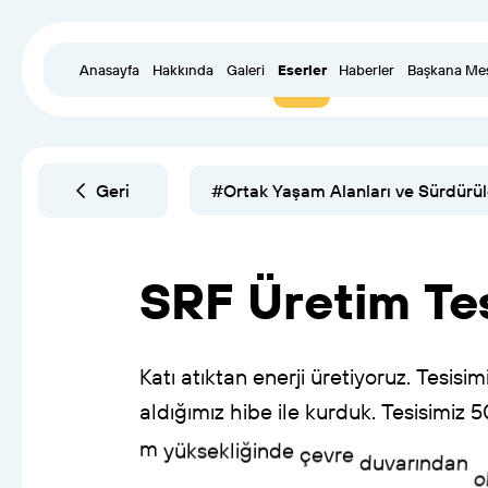
Anasayfa
Hakkında
Galeri
Eserler
Haberler
Başkana Me
Geri
#Ortak Yaşam Alanları ve Sürdürül
SRF
Üretim
Te
Katı
atıktan
enerji
üretiyoruz.
Tesisimi
aldığımız
hibe
ile
kurduk.
Tesisimiz
5
m
yüksekliğinde
çevre
duvarından
o
ünite
içerisinde
hacimlerini