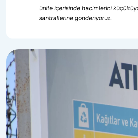
küçültüyo
santrallerine
gönderiyoruz.