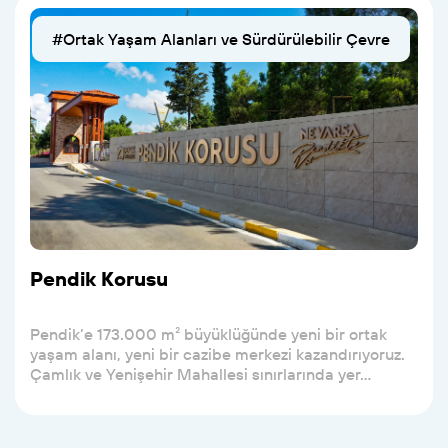
#Ortak Yaşam Alanları ve Sürdürülebilir Çevre
Pendik Korusu
Pendik’e 173.000 m² büyüklüğünde yeni bir ortak
yaşam alanı, yeni bir cazibe merkezi kazandırıyoruz.
Çamlık ve Yenişehir Mahallesi sınırlarında yer...