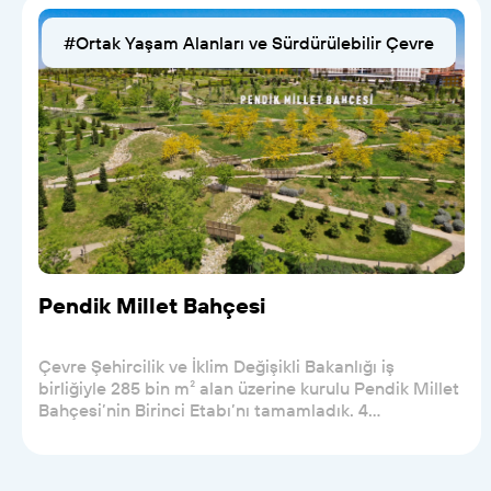
#Ortak Yaşam Alanları ve Sürdürülebilir Çevre
Pendik Millet Bahçesi
Çevre Şehircilik ve İklim Değişikli Bakanlığı iş
birliğiyle 285 bin m² alan üzerine kurulu Pendik Millet
Bahçesi’nin Birinci Etabı’nı tamamladık. 4...