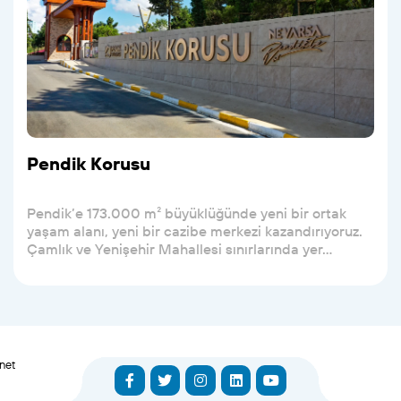
Pendik Korusu
Pendik’e 173.000 m² büyüklüğünde yeni bir ortak
yaşam alanı, yeni bir cazibe merkezi kazandırıyoruz.
Çamlık ve Yenişehir Mahallesi sınırlarında yer...
net