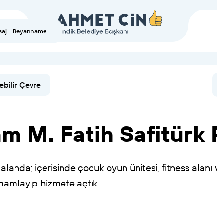
saj
Beyanname
ebilir Çevre
am
M.
Fatih
Safitürk
alanda;
içerisinde
çocuk
oyun
ünitesi,
fitness
alanı
mamlayıp
hizmete
açtık.