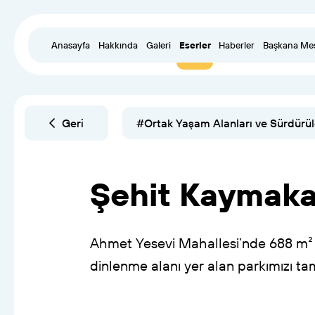
Anasayfa
Hakkında
Galeri
Eserler
Haberler
Başkana Me
Geri
#Ortak Yaşam Alanları ve Sürdürül
Şehit
Kaymak
Ahmet
Yesevi
Mahallesi’nde
688
m²
dinlenme
alanı
yer
alan
parkımızı
ta