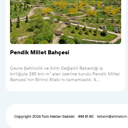
Pendik Millet Bahçesi
Çevre Şehircilik ve İklim Değişikli Bakanlığı iş
birliğiyle 285 bin m² alan üzerine kurulu Pendik Millet
Bahçesi’nin Birinci Etabı’nı tamamladık. 4...
Copyright 2026 Tüm Hakları Saklıdır
444 81 80
iletisim@ahmetcin.